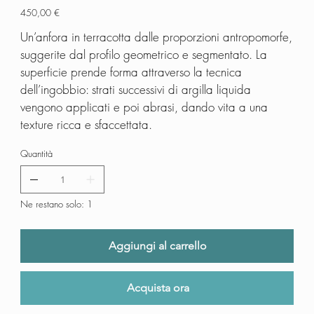
2026-
450,00 €
Prezzo
06
Un’anfora in terracotta dalle proporzioni antropomorfe,
suggerite dal profilo geometrico e segmentato. La
superficie prende forma attraverso la tecnica
dell’ingobbio: strati successivi di argilla liquida
vengono applicati e poi abrasi, dando vita a una
texture ricca e sfaccettata.
Quantità
Ne restano solo: 1
Aggiungi al carrello
Acquista ora