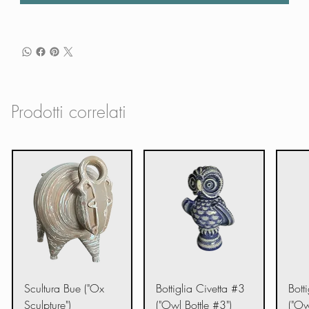
Prodotti correlati
Scultura Bue ("Ox
Bottiglia Civetta #3
Bott
Sculpture")
("Owl Bottle #3")
("Ow